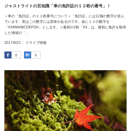
ジャストライトの豆知識「車の免許証の１２桁の番号」！
＜車の「免許証」の１２桁番号について＞「免許証」には12個の数字が並ん
でいます。実はこの数字には意味があるのです。仮に１２の数字を
「XXWWABCDEFGH」とします。☆最初の2桁「XX」は、最初に免許を取得
した地域の「…
2017/9/23
ドライブ情報
Facebook
はてなブックマーク
0
0