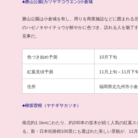
♣勝山公園(カツヤマコウエン)小倉城
勝山公園は小倉城を有し、周りを商業施設などに囲まれる
のハゼノキやイチョウが鮮やかに色づき、訪れる人を魅了
見事だ。
色づき始め予測
10月下旬
紅葉見頃予測
11月上旬～11月下
住所
福岡県北九州市小倉
♣柳坂曽根（ヤナギサカソネ）
南北約1.1kmにわたり、約200本の並木が続く人気の紅
る。新・日本街路樹100景にも選ばれた美しい景観が、11