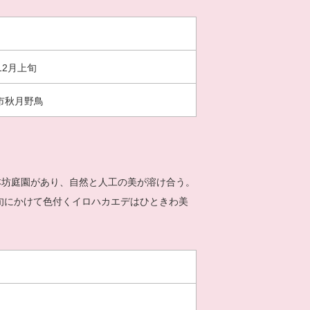
12月上旬
市秋月野鳥
本坊庭園があり、自然と人工の美が溶け合う。
上旬にかけて色付くイロハカエデはひときわ美