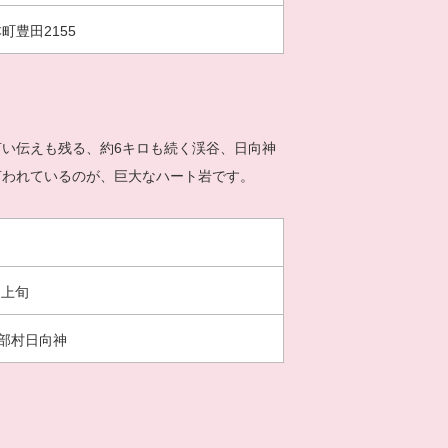
町豊田2155
い伝えも残る、約6キロも続く渓谷、日向神
言われているのが、巨大なハート岩です。
月上旬
部村日向神