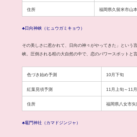
住所
福岡県久留米市山本
♣日向神峡（ヒュウガミキョウ）
その美しさに惹かれて、日向の神々がやってきた」という言
峡。圧倒される程の大自然の中で、恋のパワースポットと
色づき始め予測
10月下旬
紅葉見頃予測
11月上旬～11
住所
福岡県八女市矢
♣竈門神社（カマドジンジャ）