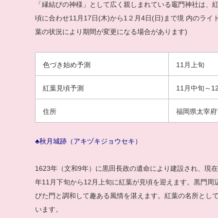
「縁結びの神様」として広く親しまれている竈門神社は、
頃に合わせ11月17日(木)から1２月4日(日)まで境 内のライト
葉の状況により期間が変更になる場合があります)
色づき始め予測
11月上旬
紅葉見頃予測
11月中旬～1
住所
福岡県太宰府
♣秋月城跡（アキヅキジョウセキ）
1623年（文和9年）に黒田長政の遺命により建設され、現
年11月下旬から12月上旬に紅葉が見頃を迎えます。黒門
びた門と調和して趣ある風情を湛えます。紅葉の名所とし
います。