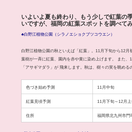
いよいよ夏も終わり、もう少しで紅葉の
いですが、福岡の紅葉スポットを調べて
♣白野江植物公園（シラノエショクブツコウエン）
白野江植物公園の秋といえば「紅葉」。11月下旬から12月初
葉樹が一斉に紅葉、園内を赤や黄に染め上げます。 また、
「アサギマダラ」が 飛来します。秋は、樹々の実を眺める
色づき始め予測
11月中旬
紅葉見頃予測
11月下旬～12月
住所
福岡県北九州市門