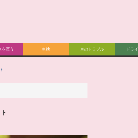
車を買う
車検
車のトラブル
ドラ
ット
ット