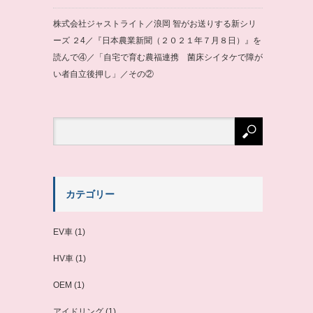
株式会社ジャストライト／浪岡 智がお送りする新シリ
ーズ ２4／『日本農業新聞（２０２１年７月８日）』を
読んで④／「自宅で育む農福連携 菌床シイタケで障が
い者自立後押し」／その②
カテゴリー
EV車
(1)
HV車
(1)
OEM
(1)
アイドリング
(1)