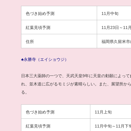
色づき始め予測
11月中旬
紅葉見頃予測
11月23日～11
住所
福岡県久留米市
♣永勝寺（エイショウジ）
日本三大薬師の一つで、天武天皇9年に天皇の勅願によって
れ、並木道に広がるモミジが素晴らしい。また、展望所か
る。
色づき始め予測
11月上旬
紅葉見頃予測
11月中旬～11月下