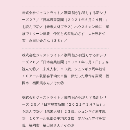
株式会社ジャストライト／浪岡 智がお送りする新シリ
ーズ２７／『日本農業新聞（２０２１年６月２４日）』
を読んで⑦／［未来人材プラス］ハウスミカン軸に 家
族でＩターン就農 仲間と名産地めざす 大分県佐伯
市 永田祐介さん（３３）／
株式会社ジャストライト／浪岡 智がお送りする新シリ
ーズ２６／『日本農業新聞（２０２１年３月７日）』を
読んで⑥／［未来人材］２３歳。シュンギク周年栽培
１０アール収部会平均の２倍 夢だった専作を実現 福
岡市 福田篤さん／その②
株式会社ジャストライト／浪岡 智がお送りする新シリ
ーズ ２５／『日本農業新聞（２０２１年３月７日）』
を読んで⑤／［未来人材］２３歳。シュンギク周年栽
培 １０アール収部会平均の２倍 夢だった専作を実
現 福岡市 福田篤さん／その➀