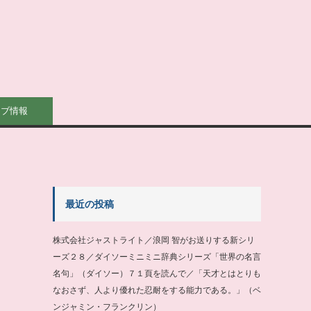
イブ情報
最近の投稿
株式会社ジャストライト／浪岡 智がお送りする新シリ
ーズ２８／ダイソーミニミニ辞典シリーズ「世界の名言
名句」（ダイソー）７１頁を読んで／「天才とはとりも
なおさず、人より優れた忍耐をする能力である。」（ベ
ンジャミン・フランクリン）