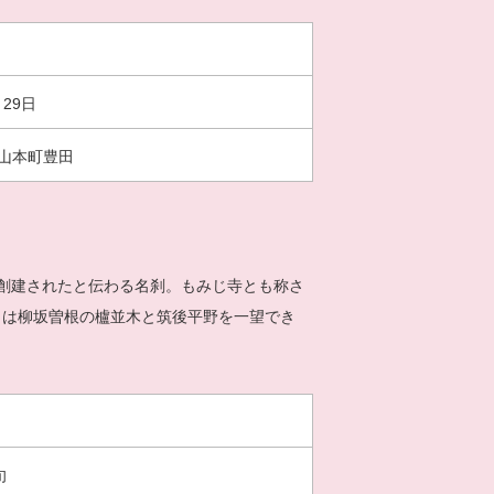
月29日
山本町豊田
創建されたと伝わる名刹。もみじ寺とも称さ
らは柳坂曽根の櫨並木と筑後平野を一望でき
旬