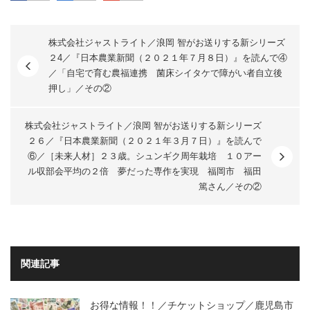
株式会社ジャストライト／浪岡 智がお送りする新シリーズ
２4／『日本農業新聞（２０２１年７月８日）』を読んで④
／「自宅で育む農福連携 菌床シイタケで障がい者自立後
押し」／その②
株式会社ジャストライト／浪岡 智がお送りする新シリーズ
２６／『日本農業新聞（２０２１年３月７日）』を読んで
⑥／［未来人材］２３歳。シュンギク周年栽培 １０アー
ル収部会平均の２倍 夢だった専作を実現 福岡市 福田
篤さん／その②
関連記事
お得な情報！！／チケットショップ／鹿児島市