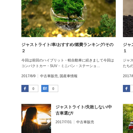
ジャストライト/車/おすすめ/燃費ランキング/その
ジャ
２
１
今回は前回のハイブリット・軽自動車に続きまして今回は
ジャ
コンパクトカー・SUV・ミニバン・ステーショ…
たち
2017/8/9
中古車販売
,
国産車情報
2017/
Facebook
はてなブックマーク
0
0
ジャストライト/失敗しない/中
古車選び/
2017/7/31
中古車販売