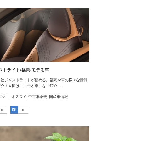
ストライト/福岡/モテる車
会社ジャストライトが勧める。福岡や車の様々な情報
紹介！今回は「モテる車」をご紹介…
12/6
オススメ
,
中古車販売
,
国産車情報
Facebook
はてなブックマーク
0
0