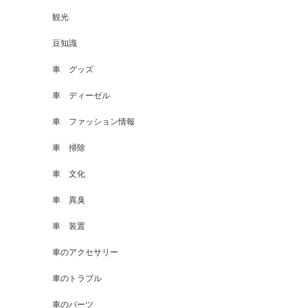
観光
豆知識
車 グッズ
車 ディーゼル
車 ファッション情報
車 掃除
車 文化
車 異臭
車 装置
車のアクセサリー
車のトラブル
車のパーツ