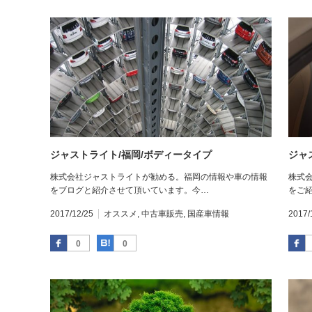
ジャストライト/福岡/ボディータイプ
ジャ
株式会社ジャストライトが勧める。福岡の情報や車の情報
株式
をブログと紹介させて頂いています。今…
をご
2017/12/25
オススメ
,
中古車販売
,
国産車情報
2017/
Facebook
はてなブックマーク
0
0