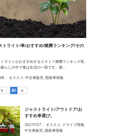
ストライト/車/おすすめ/燃費ランキング/その
ストライトがおすすめする２０１７燃費ランキング私
の暮らしの中で車は生活の一部です。都…
8/8
オススメ
,
中古車販売
,
国産車情報
Facebook
はてなブックマーク
0
0
ジャストライト/アウトドア/お
すすめ車選び。
2017/7/27
オススメ
,
ドライブ情報
,
中古車販売
,
国産車情報