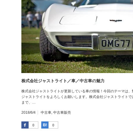
株式会社ジャストライト／車／中古車の魅力
株式会社ジャストライトが更新している車の情報！今回のテーマは、
ジャストライトをよろしくお願いします。株式会社ジャストライトで
まで、…
2018/6/4
中古車
,
中古車販売
Facebook
はてなブックマーク
0
0