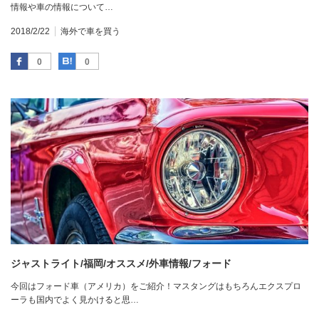
情報や車の情報について…
2018/2/22
海外で車を買う
Facebook
はてなブックマーク
0
0
ジャストライト/福岡/オススメ/外車情報/フォード
今回はフォード車（アメリカ）をご紹介！マスタングはもちろんエクスプロ
ーラも国内でよく見かけると思…