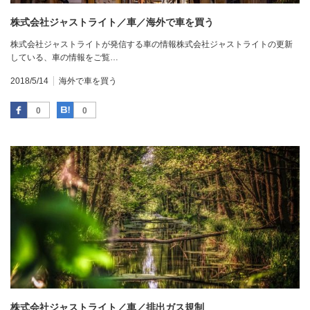
株式会社ジャストライト／車／海外で車を買う
株式会社ジャストライトが発信する車の情報株式会社ジャストライトの更新
している、車の情報をご覧…
2018/5/14
海外で車を買う
Facebook
はてなブックマーク
0
0
株式会社ジャストライト／車／排出ガス規制