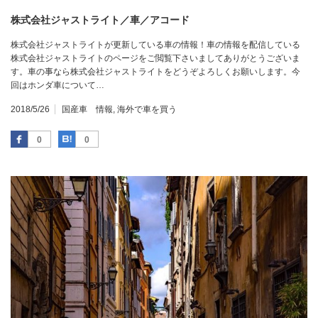
株式会社ジャストライト／車／アコード
株式会社ジャストライトが更新している車の情報！車の情報を配信している
株式会社ジャストライトのページをご閲覧下さいましてありがとうございま
す。車の事なら株式会社ジャストライトをどうぞよろしくお願いします。今
回はホンダ車について…
2018/5/26
国産車 情報
,
海外で車を買う
Facebook
はてなブックマーク
0
0