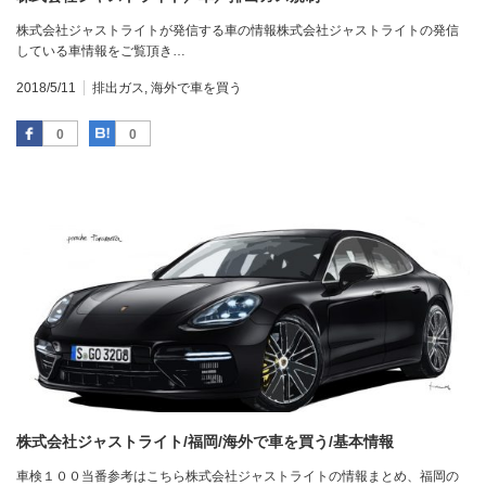
株式会社ジャストライトが発信する車の情報株式会社ジャストライトの発信
している車情報をご覧頂き…
2018/5/11
排出ガス
,
海外で車を買う
Facebook
はてなブックマーク
0
0
株式会社ジャストライト/福岡/海外で車を買う/基本情報
車検１００当番参考はこちら株式会社ジャストライトの情報まとめ、福岡の