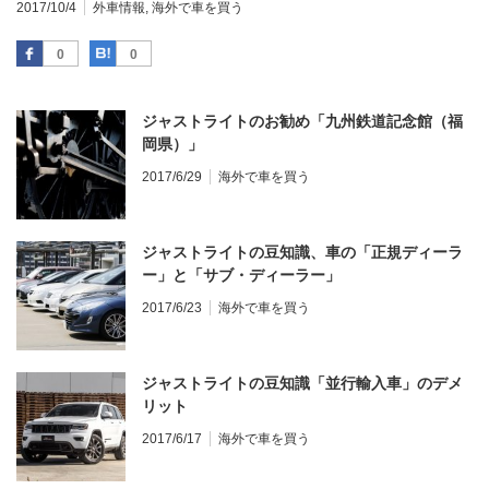
2017/10/4
外車情報
,
海外で車を買う
Facebook
はてなブックマーク
0
0
ジャストライトのお勧め「九州鉄道記念館（福
岡県）」
2017/6/29
海外で車を買う
ジャストライトの豆知識、車の「正規ディーラ
ー」と「サブ・ディーラー」
2017/6/23
海外で車を買う
ジャストライトの豆知識「並行輸入車」のデメ
リット
2017/6/17
海外で車を買う