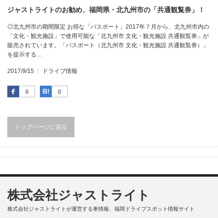
ジャストライトのお勧め、福岡県・北九州市の「共通観覧券」！
◎北九州市の期間限定 お得な「パスポート」2017年７月から、北九州市内の
「文化・観光施設」で使用可能な「北九州市 文化・観光施設 共通観覧券」が
販売されています。「パスポート（北九州市 文化・観光施設 共通観覧券）」
を提示する…
2017/9/15
ドライブ情報
Facebook
はてなブックマーク
0
0
トップページに戻る
株式会社ジャストライト
株式会社ジャストライトが運営する車情報、福岡ドライブスポット情報サイト