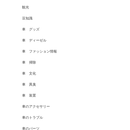
観光
豆知識
車 グッズ
車 ディーゼル
車 ファッション情報
車 掃除
車 文化
車 異臭
車 装置
車のアクセサリー
車のトラブル
車のパーツ