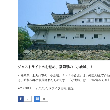
ジャストライトのお勧め、福岡県の「小倉城」！
＜福岡県・北九州市の「小倉城」！＞「小倉城」は、外国人観光客も
は、昭和34年に復元されたものです。「小倉城」は、1602年から
2017/9/19
オススメ
,
ドライブ情報
,
観光
Facebook
はてなブックマーク
0
0