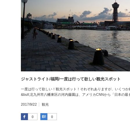
ジャストライト/福岡/一度は行って欲しい観光スポット
一度は行って欲しい！観光スポット！それぞれありますが、いくつか紹介
&bull;北九州市八幡東区の河内藤園は、アメリカCNNから「日本の
2017/9/22
観光
Facebook
はてなブックマーク
0
0