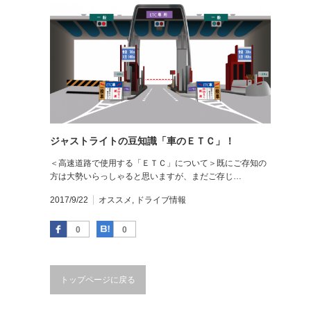
ジャストライトの豆知識「車のＥＴＣ」！
＜高速道路で使用する「ＥＴＣ」について＞既にご存知の
方は大勢いらっしゃると思いますが、まだご存じ…
2017/9/22
オススメ
,
ドライブ情報
Facebook
はてなブックマーク
0
0
トップページに戻る