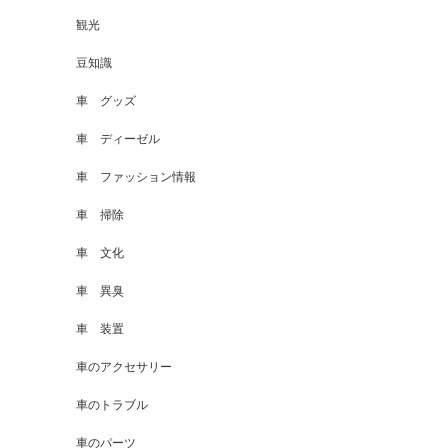
観光
豆知識
車 グッズ
車 ディーゼル
車 ファッション情報
車 掃除
車 文化
車 異臭
車 装置
車のアクセサリー
車のトラブル
車のパーツ