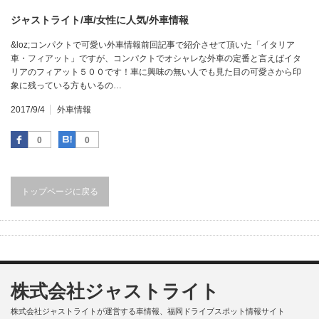
ジャストライト/車/女性に人気/外車情報
&loz;コンパクトで可愛い外車情報前回記事で紹介させて頂いた「イタリア
車・フィアット」ですが、コンパクトでオシャレな外車の定番と言えばイタ
リアのフィアット５００です！車に興味の無い人でも見た目の可愛さから印
象に残っている方もいるの…
2017/9/4
外車情報
Facebook
はてなブックマーク
0
0
トップページに戻る
株式会社ジャストライト
株式会社ジャストライトが運営する車情報、福岡ドライブスポット情報サイト