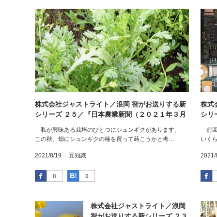
株式会社ジャストライト／浪岡 智がお送りする新
株式
シリーズ ２５／『日本農業新聞（２０２１年３月
シリ
７日）』を読んで⑤／［未来人材］２３歳。シュ
８日
私が興味ある栽培のひとつにシュンギクがあります。
前回
ンギク周年栽培 １０アール収部会平均の２倍
床シ
この秋、畑にシュンギクの種を買って蒔こうかと考…
いく
夢だった専作を実現 福岡市 福田篤さん／その
➀
2021/8/19
豆知識
2021/
Facebook
はてなブックマーク
0
0
株式会社ジャストライト／浪岡
智がお送りする新シリーズ ２３