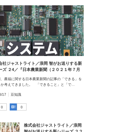
会社ジャストライト／浪岡 智がお送りする新
ーズ ２4／『日本農業新聞（２０２１年７月
）』を読んで④／「自宅で育む農福連携 菌
、農福に関する日本農業新聞の記事の「できる」を
イタケで障がい者自立後押し」／その②
らか考えてきました。 「できること」と「で…
8/17
豆知識
Facebook
はてなブックマーク
0
0
株式会社ジャストライト／浪岡
智がお送りする新シリーズ ２２