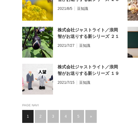
／『日本農業新聞（２０２１年
2021/8/5
豆知識
７月８日）』を読んで ③／「自
宅で育む農福連携 菌床シイタ
ケで障がい者自立後押し」／そ
株式会社ジャストライト／浪岡
の➀
智がお送りする新シリーズ ２１
／『日本農業新聞（２０２１年
2021/7/27
豆知識
７月８日）』を読んで ①／［未
来人材プラス］「東日本大震災
機に就農法人で作業効率学ぶ
株式会社ジャストライト／浪岡
ショウガ拡大も視野 宮城県東
智がお送りする新シリーズ １９
松島市 登坂寛さん（４０）」
／『新四字熟語辞典（ダイソー
／その①
2021/7/15
豆知識
ミニミニ辞典シリーズ）』を読
んで⑲ 「握髪吐哺（あくはつと
ほ）」その①
PAGE NAVI
1
2
3
4
5
»