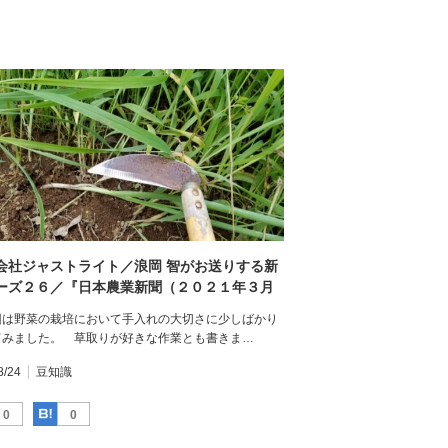
会社ジャストライト／浪岡 智がお送りする新
ーズ２６／『日本農業新聞（２０２１年３月
）』を読んで⑥／［未来人材］２３歳。シュ
は野菜の栽培において手入れの大切さに少しばかり
ク周年栽培 １０アール収部会平均の２倍
てみました。 草取りが好きな作業とも書きま…
った専作を実現 福岡市 福田篤さん／その
8/24
豆知識
Facebook
はてなブックマーク
0
0