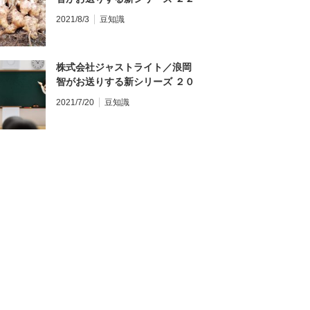
／『日本農業新聞（２０２１年
2021/8/3
豆知識
７月８日）』を読んで ②／［未
来人材プラス］「東日本大震災
機に就農法人で作業効率学ぶ
株式会社ジャストライト／浪岡
ショウガ拡大も視野 宮城県東
智がお送りする新シリーズ ２０
松島市 登坂寛さん（４０）」
／『新四字熟語辞典（ダイソー
／その②
2021/7/20
豆知識
ミニミニ辞典シリーズ）』を読
んで ⑳「握髪吐哺（あくはつと
ほ）」その②