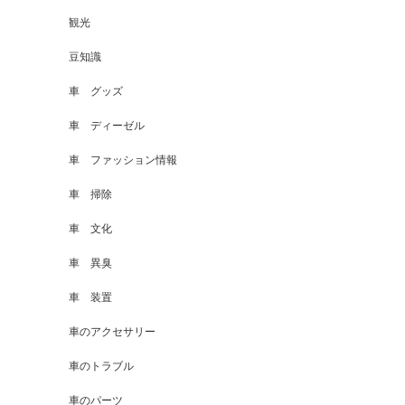
観光
豆知識
車 グッズ
車 ディーゼル
車 ファッション情報
車 掃除
車 文化
車 異臭
車 装置
車のアクセサリー
車のトラブル
車のパーツ