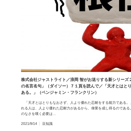
株式会社ジャストライト／浪岡 智がお送りする新シリーズ
の名言名句」（ダイソー）７１頁を読んで／「天才とはと
ある。」（ベンジャミン・フランクリン）
「天才とはとりもなおさず、人より優れた忍耐をする能力である。
れる人は、人より優れた忍耐力があるから、偉業を成し得るのである
のなさを嘆く必要は…
2021/9/14
豆知識