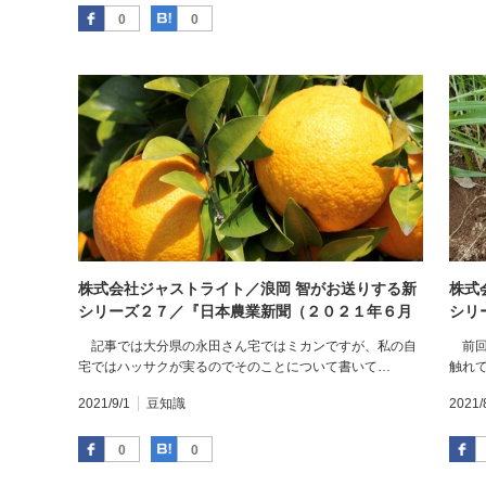
Facebook
はてなブックマーク
0
0
株式会社ジャストライト／浪岡 智がお送りする新
株式
シリーズ２７／『日本農業新聞（２０２１年６月
シリ
２４日）』を読んで⑦／［未来人材プラス］ハウ
７日
記事では大分県の永田さん宅ではミカンですが、私の自
前回
スミカン軸に 家族でＩターン就農 仲間と名産
ンギ
宅ではハッサクが実るのでそのことについて書いて…
触れ
地めざす 大分県佐伯市 永田祐介さん（３３）
夢だ
／
②
2021/9/1
豆知識
2021/
Facebook
はてなブックマーク
0
0