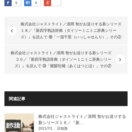
Facebook
はてなブックマーク
Google Plus
0
0
株式会社ジャストライト／浪岡 智がお送りする新シリーズ
１８／『新四字熟語辞典（ダイソーミニミニ辞典シリー
ズ）』を読んで ⑱「一瀉千里（いっしゃせんり）」その②
株式会社ジャストライト／浪岡 智がお送りする新シリーズ
２０／『新四字熟語辞典（ダイソーミニミニ辞典シリー
ズ）』を読んで ⑳「握髪吐哺（あくはつとほ）」その②
関連記事
株式会社ジャストライト／浪岡 智がお送りする
新シリーズ１６／『新…
2021/7/1
豆知識