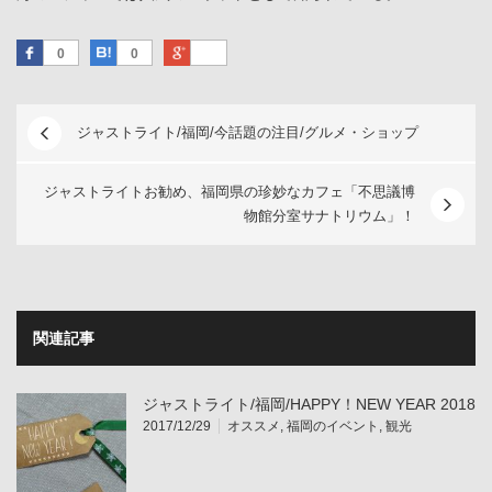
Facebook
はてなブックマーク
Google Plus
0
0
ジャストライト/福岡/今話題の注目/グルメ・ショップ
ジャストライトお勧め、福岡県の珍妙なカフェ「不思議博
物館分室サナトリウム」！
関連記事
ジャストライト/福岡/HAPPY！NEW YEAR 2018
2017/12/29
オススメ
,
福岡のイベント
,
観光