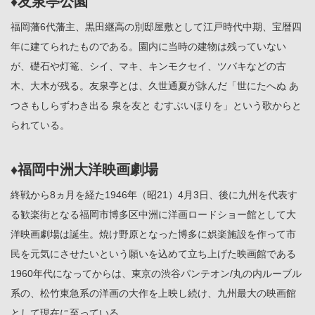
♦友泉亭公園
福岡藩6代藩主、黒田継高の別邸屋敷として江戸時代中期、宝暦四
年に建てられたものである。園内に当時の建物は残っていない
が、礎石や灯篭、シイ、マキ、キンモクセイ、ツバキなどの古
木、大木が残る。友泉亭とは、久世通夏が詠んだ「世にたへぬ あ
つさもしらずわき出る 泉を友と むすぶいほりを」という歌からと
られている。
♦福岡中洲大洋映画劇場
終戦から8ヵ月を経た1946年（昭21）4月3日、後に九州を代表す
る歓楽街となる福岡市博多区中洲に洋画ロードショー館として大
洋映画劇場は誕生。焼け野原となった博多に娯楽施設を作って市
民を元気にさせたいという願いを込めて立ち上げた映画館である
1960年代になってからは、東京の渋谷パンテオン/丸の内ルーブル
系の、松竹東急系の洋画の大作を上映し続け、九州最大の映画館
として現在に至っている。