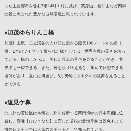
った主要都市を含む7市14町１村に及び、英彦山、福知山など四季
の景に恵まれた豊かな自然環境に恵まれています。
♦加茂ゆらりんこ橋
加茂川上流、二丈渓谷の入り口に架かる延長100メートルの吊り
橋。1本のワイヤーで吊られた橋としては、世界有数の長さを誇っ
ている。橋の上からは、美しい渓流の景色を見ることができ、玄
界灘も一望できる。また、橋を渡り終えると、川辺で休憩できる
場所があり、夏には川遊び、6月初旬にはホタルの乱舞を見ること
ができる。
♦遠見ケ鼻
北九州の若松区は本州と九州を分断する関門海峡の日本海側に位
置し、響灘【ひびきなだ】に面した若松の北海岸線は景色もよく
海のレジャーでは人気のスポットとして知られている。