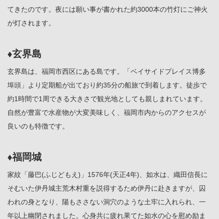
てきたのです。夜には願い事が書かれた約3000本の竹灯にご神火
が灯されます。
♦玄界島
玄界島は、福岡市西区にある島です。「ベイサイドプレイス博多
埠頭」より定期船が出ており約35分の船旅で到着します。徒歩で
約1時間で1周できる大きさで観光地としても親しまれています。
自然が豊富で水産物が大変美味しく、福岡市内からのアクセスが
良いのも特徴です。
♦福岡城
家紋「藤巴(ふじどもえ)」1576年(天正4年)、如水は、織田信長に
そむいた伊丹城主荒木村重を説得するため伊丹に赴きますが、囚
われの身となり、陽もささない洞穴のような土牢に入れられ、一
年以上幽閉されました。心身共に疲れ果てた如水の心を慰め励ま