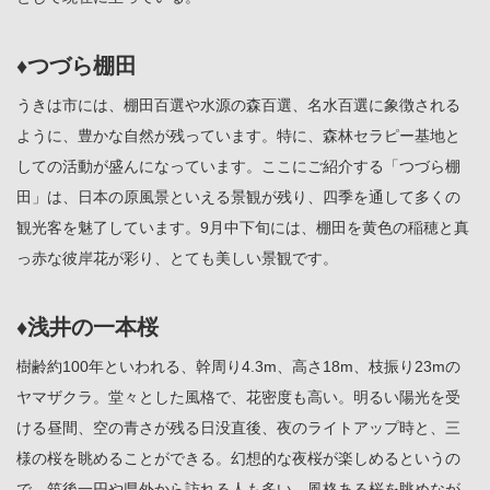
♦つづら棚田
うきは市には、棚田百選や水源の森百選、名水百選に象徴される
ように、豊かな自然が残っています。特に、森林セラピー基地と
しての活動が盛んになっています。ここにご紹介する「つづら棚
田」は、日本の原風景といえる景観が残り、四季を通して多くの
観光客を魅了しています。9月中下旬には、棚田を黄色の稲穂と真
っ赤な彼岸花が彩り、とても美しい景観です。
♦浅井の一本桜
樹齢約100年といわれる、幹周り4.3m、高さ18m、枝振り23mの
ヤマザクラ。堂々とした風格で、花密度も高い。明るい陽光を受
ける昼間、空の青さが残る日没直後、夜のライトアップ時と、三
様の桜を眺めることができる。幻想的な夜桜が楽しめるというの
で、筑後一円や県外から訪れる人も多い。風格ある桜を眺めなが