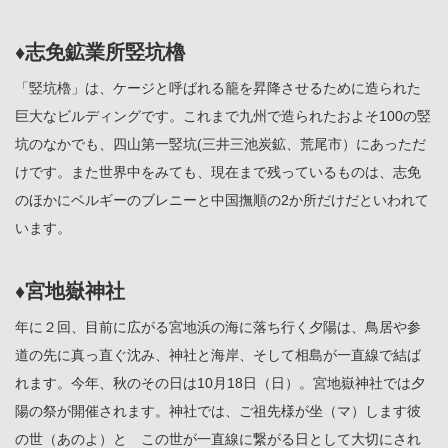
♦志免鉱業所竪坑櫓
「竪坑櫓」は、ケージと呼ばれる籠を昇降させるために造られた
巨大なビルディングです。これまで九州で造られたおよそ100の竪
坑のなかでも、四山第一竪坑(三井三池炭鉱、荒尾市）にあっただ
けです。また世界中をみても、現在まで残っているものは、志免
のほかにベルギーのブレニーと中国撫順の2か所だけだといわれて
います。
♦宮地嶽神社
年に２回、目前に広がる宮地浜の海に落ち行く夕陽は、鳥居や参
道の先に真っ直ぐ沈み、神社と海岸、そして相島が一直線で結ば
れます。今年、秋のその日は10月18日（日）。宮地嶽神社では夕
陽の祭が開催されます。神社では、ご祖先様が坐（マ）します彼
の世（あのよ）と この世が一直線に繋がる日として大切にされ