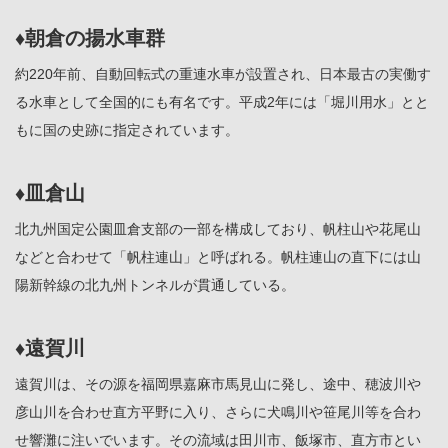
♦朝倉の揚水車群
約220年前、自動回転式の重連水車が設置され、日本最古の実働す
る水車として全国的にも有名です。平成2年には「堀川用水」とと
もに国の史跡に指定されています。
♦皿倉山
北九州国定公園皿倉支部の一部を構成しており、帆柱山や花尾山
などと合わせて「帆柱連山」と呼ばれる。帆柱連山の直下には山
陽新幹線の北九州トンネルが貫通している。
♦遠賀川
遠賀川は、その源を福岡県嘉麻市馬見山に発し、途中、穂波川や
彦山川を合わせ直方平野に入り、さらに犬鳴川や笹尾川等を合わ
せ響灘に注いでいます。その流域は田川市、飯塚市、直方市とい