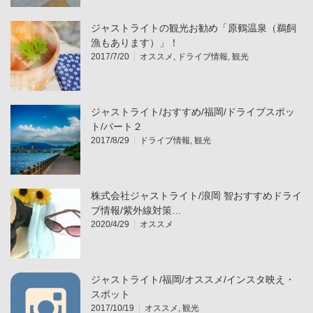
ジャストライトの観光お勧め「原鶴温泉（鵜飼
漁もあります）」！
2017/7/20
オススメ
,
ドライブ情報
,
観光
ジャストライト/おすすめ/福岡/ドライブスポッ
ト/パート２
2017/8/29
ドライブ情報
,
観光
株式会社ジャストライト/浪岡 智おすすめドライ
ブ情報/紫外線対策…
2020/4/29
オススメ
ジャストライト/福岡/オススメ/インスタ映え・
スポット
2017/10/19
オススメ
,
観光