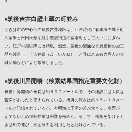
す
♦筑後吉井白壁土蔵の町並み
うきは市の中心部の筑後吉井地区は、江戸時代に有馬藩の城下町
久留米と日田天領を結ぶ豊後街道の宿場町として大いににぎわ
い、江戸中期以降には精蝋、酒造、菜種の製油など農産物の加工
品を製造し、「吉井銀（よしいがね）」と呼ばれる有力商人の金
融活動などにより繁栄しました。
♦筑後川昇開橋（検索結果国指定重要文化財）
筑後川昇開橋の全長は約５０７メートルで、その建設には大変な
苦労があったと伝えられている。橋脚の深さは約１５～１８メー
トルと記録されているが、有明海は干満の差が大きく、水面が一
定でないため掘削作業は困難を極めた。そして、橋桁を架けると
きは船で運び、潮と浮力を利用したと記録されている。