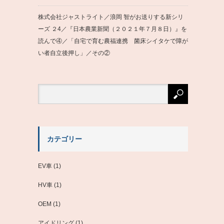
株式会社ジャストライト／浪岡 智がお送りする新シリ
ーズ ２4／『日本農業新聞（２０２１年７月８日）』を
読んで④／「自宅で育む農福連携 菌床シイタケで障が
い者自立後押し」／その②
カテゴリー
EV車
(1)
HV車
(1)
OEM
(1)
アイドリング
(1)