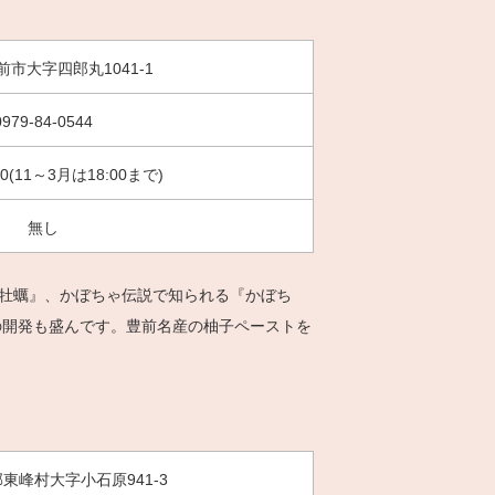
市大字四郎丸1041-1
0979-84-0544
00(11～3月は18:00まで)
無し
粒牡蠣』、かぼちゃ伝説で知られる『かぼち
の開発も盛んです。豊前名産の柚子ペーストを
東峰村大字小石原941-3