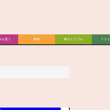
車を買う
車検
車のトラブル
ドラ
駅