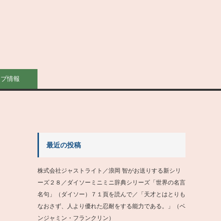
イブ情報
最近の投稿
株式会社ジャストライト／浪岡 智がお送りする新シリ
ーズ２８／ダイソーミニミニ辞典シリーズ「世界の名言
名句」（ダイソー）７１頁を読んで／「天才とはとりも
なおさず、人より優れた忍耐をする能力である。」（ベ
ンジャミン・フランクリン）