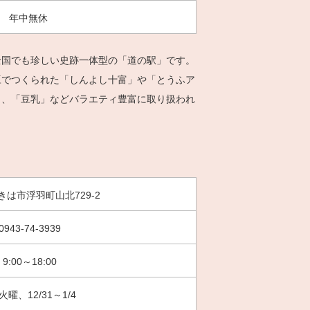
年中無休
全国でも珍しい史跡一体型の「道の駅」です。
豆でつくられた「しんよし十富」や「とうふア
」、「豆乳」などバラエティ豊富に取り扱われ
きは市浮羽町山北729-2
0943-74-3939
9:00～18:00
火曜、12/31～1/4