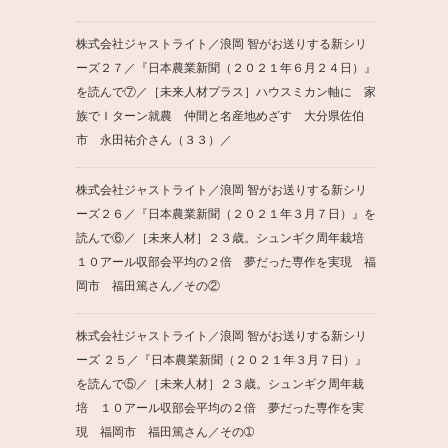
株式会社ジャストライト／浪岡 智がお送りする新シリ
ーズ２７／『日本農業新聞（２０２１年６月２４日）』
を読んで⑦／［未来人材プラス］ハウスミカン軸に 家
族でＩターン就農 仲間と名産地めざす 大分県佐伯
市 永田祐介さん（３３）／
株式会社ジャストライト／浪岡 智がお送りする新シリ
ーズ２６／『日本農業新聞（２０２１年３月７日）』を
読んで⑥／［未来人材］２３歳。シュンギク周年栽培
１０アール収部会平均の２倍 夢だった専作を実現 福
岡市 福田篤さん／その②
株式会社ジャストライト／浪岡 智がお送りする新シリ
ーズ ２５／『日本農業新聞（２０２１年３月７日）』
を読んで⑤／［未来人材］２３歳。シュンギク周年栽
培 １０アール収部会平均の２倍 夢だった専作を実
現 福岡市 福田篤さん／その➀