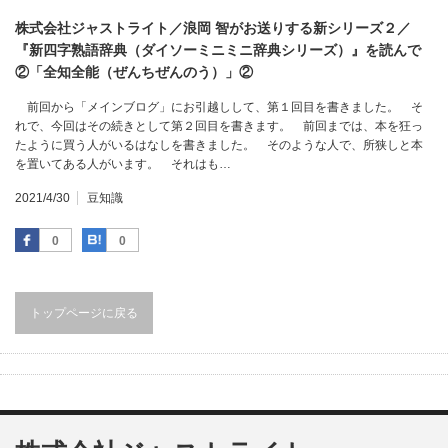
株式会社ジャストライト／浪岡 智がお送りする新シリーズ２／
『新四字熟語辞典（ダイソーミニミニ辞典シリーズ）』を読んで
②「全知全能（ぜんちぜんのう）」②
前回から「メインブログ」にお引越しして、第１回目を書きました。 そ
れで、今回はその続きとして第２回目を書きます。 前回までは、本を狂っ
たように買う人がいるはなしを書きました。 そのような人で、所狭しと本
を置いてある人がいます。 それはも…
2021/4/30
豆知識
Facebook
はてなブックマーク
0
0
トップページに戻る