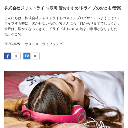
株式会社ジャストライト/浪岡 智おすすめ/ドライブのおとも/音楽
こんにちは。株式会社ジャストライトのメインブログサイトへようこそ！ド
ライブする時に、欠かせないもの。皆さんにも、何かありますでしょうか。
最近は、暖かくなってきて、ドライブするのに心地よい季節となりました
ね。そこで…
2020/3/25
オススメドライブソング
Facebook
はてなブックマーク
0
0