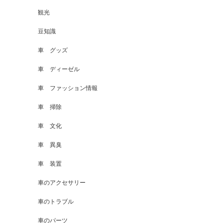
観光
豆知識
車 グッズ
車 ディーゼル
車 ファッション情報
車 掃除
車 文化
車 異臭
車 装置
車のアクセサリー
車のトラブル
車のパーツ