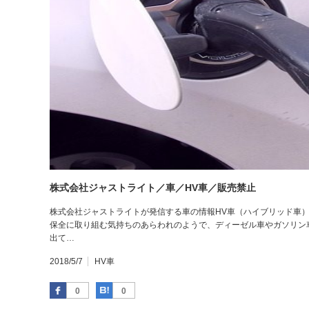
株式会社ジャストライト／車／HV車／販売禁止
株式会社ジャストライトが発信する車の情報HV車（ハイブリッド車
保全に取り組む気持ちのあらわれのようで、ディーゼル車やガソリン
出て…
2018/5/7
HV車
Facebook
はてなブックマーク
0
0