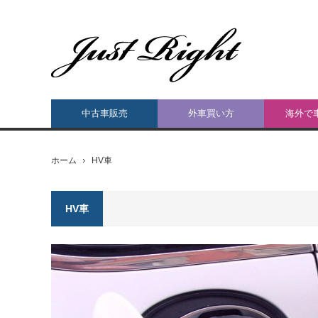
中古車販売
外車買い方
海外で
ホーム
HV車
HV車