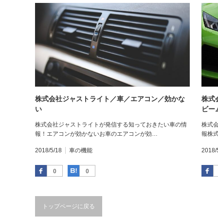
株式会社ジャストライト／車／エアコン／効かな
株式
い
ビー
株式会社ジャストライトが発信する知っておきたい車の情
株式
報！エアコンが効かないお車のエアコンが効…
報株
2018/5/18
車の機能
2018/
Facebook
はてなブックマーク
0
0
トップページに戻る