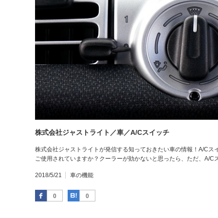
株式会社ジャストライト／車／A/Cスイッチ
株式会社ジャストライトが発信する知っておきたい車の情報！A/Cス
ご使用されていますか？クーラーが効かないと思ったら、ただ、A/C
2018/5/21
車の機能
Facebook
はてなブックマーク
0
0