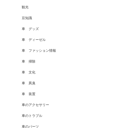
観光
豆知識
車 グッズ
車 ディーゼル
車 ファッション情報
車 掃除
車 文化
車 異臭
車 装置
車のアクセサリー
車のトラブル
車のパーツ