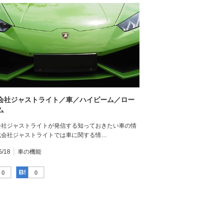
会社ジャストライト／車／ハイビーム／ロー
ム
会社ジャストライトが発信する知っておきたい車の情
式会社ジャストライトでは車に関する情…
5/18
車の機能
Facebook
はてなブックマーク
0
0