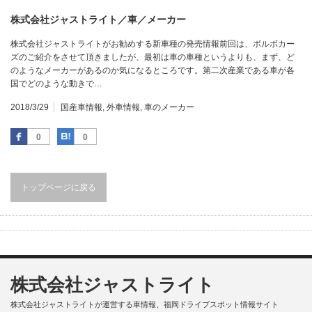
株式会社ジャストライト／車／メーカー
株式会社ジャストライトがお勧めする新車種の発売情報前回は、ボルボカー
ズのご紹介をさせて頂きましたが、最初は車の車種というよりも、まず、ど
のようなメーカーがあるのか気になるところです。第二次産業である車が各
国でどのような動きで…
2018/3/29
国産車情報
,
外車情報
,
車のメーカー
Facebook
はてなブックマーク
0
0
トップページに戻る
株式会社ジャストライト
株式会社ジャストライトが運営する車情報、福岡ドライブスポット情報サイト