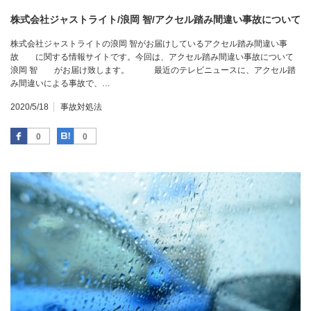
株式会社ジャストライト/浪岡 智/アクセル踏み間違い事故について
株式会社ジャストライトの浪岡 智がお届けしているアクセル踏み間違い事
故 に関する情報サイトです。今回は、アクセル踏み間違い事故について
浪岡 智 がお届け致します。 最近のテレビニュースに、アクセル踏
み間違いによる事故で、…
2020/5/18
事故対処法
Facebook
はてなブックマーク
0
0