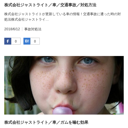
株式会社ジャストライト／車／交通事故／対処方法
株式会社ジャストライトが更新している車の情報！交通事故に遭った時の対
処法株式会社ジャストライ…
2018/6/12
事故対処法
Facebook
はてなブックマーク
0
0
株式会社ジャストライト／車／ガムを噛む効果