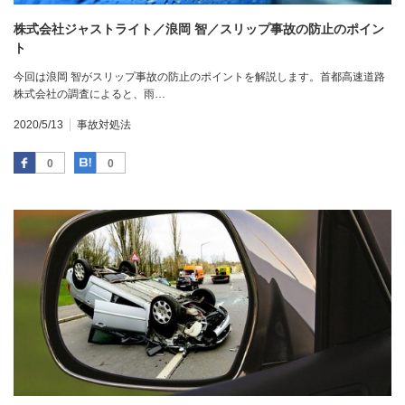
株式会社ジャストライト／浪岡 智／スリップ事故の防止のポイン
ト
今回は浪岡 智がスリップ事故の防止のポイントを解説します。首都高速道路
株式会社の調査によると、雨…
2020/5/13
事故対処法
Facebook
はてなブックマーク
0
0