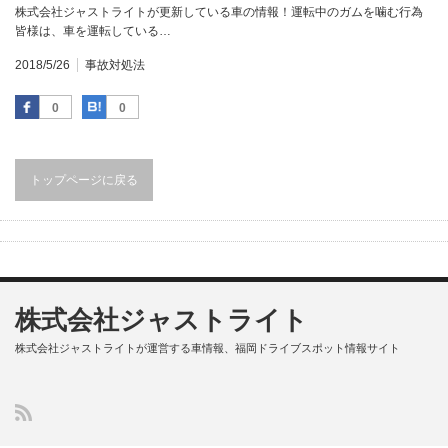
株式会社ジャストライトが更新している車の情報！運転中のガムを噛む行為
皆様は、車を運転している…
2018/5/26
事故対処法
Facebook
はてなブックマーク
0
0
トップページに戻る
株式会社ジャストライト
株式会社ジャストライトが運営する車情報、福岡ドライブスポット情報サイト