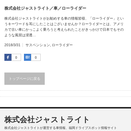
株式会社ジャストライト／車／ローライダー
株式会社ジャストライトがお勧めする車の情報皆様、「ローライダー」とい
うキーワードを耳にしたことはございませんか？ローライダーとは、アメリ
カで古い車にかっこよく乗ろうと考えられたことがきっかけで日本でもその
ような風習は浸透…
2018/3/31
サスペンション
,
ローライダー
Facebook
はてなブックマーク
0
0
トップページに戻る
株式会社ジャストライト
株式会社ジャストライトが運営する車情報、福岡ドライブスポット情報サイト