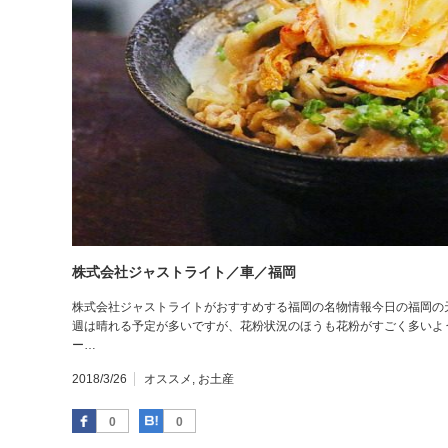
株式会社ジャストライト／車／福岡
株式会社ジャストライトがおすすめする福岡の名物情報今日の福岡の
週は晴れる予定が多いですが、花粉状況のほうも花粉がすごく多いよ
ー…
2018/3/26
オススメ
,
お土産
Facebook
はてなブックマーク
0
0