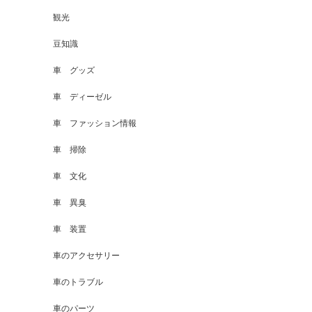
観光
豆知識
車 グッズ
車 ディーゼル
車 ファッション情報
車 掃除
車 文化
車 異臭
車 装置
車のアクセサリー
車のトラブル
車のパーツ